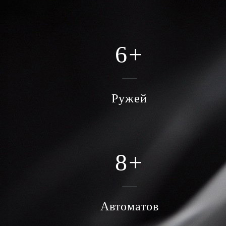
6
+
Ружей
8
+
Автоматов