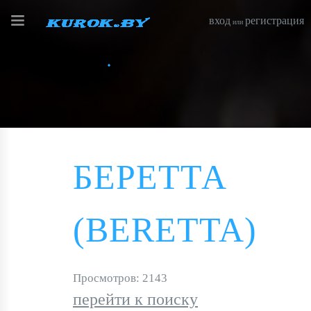
вход
регистрация
или
БЕРЕТТА
(BERETTA)
Просмотров: 2143
перейти к поиску